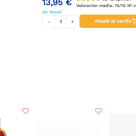
13,95 €
Valoración media:
10
/10 Nº 
¡En Stock!
Añadir al carrito
-
+