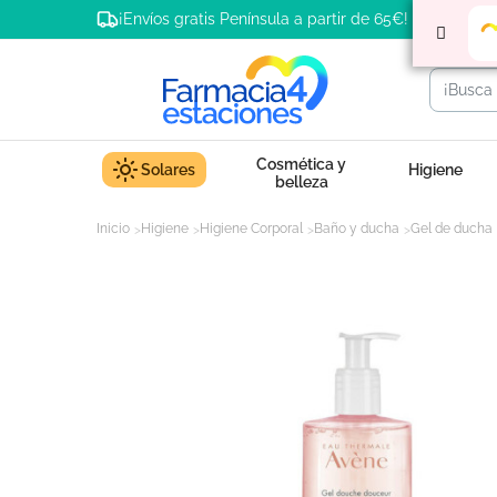
¡Envíos gratis Península a partir de 65€!
Cosmética y
Solares
Higiene
belleza
Inicio
Higiene
Higiene Corporal
Baño y ducha
Gel de ducha