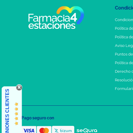
Condici
Condicion
Política d
Política d
Aviso Leg
Puntos d
Política d
Derecho d
Resolución
Formulari
OPINIONES CLIENTES
Pago seguro con