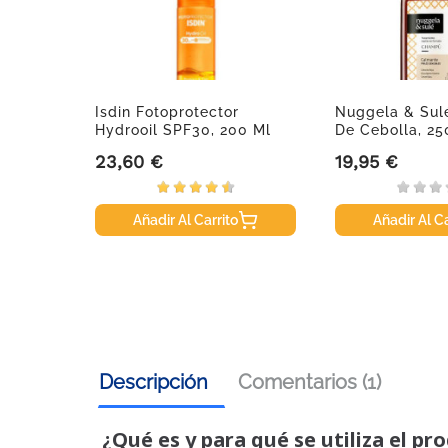
 Con
Isdin Fotoprotector
Nuggela & Su
Ml
Hydrooil SPF30, 200 Ml
De Cebolla, 25
23,60 €
19,95 €
se
Precio
Precio
Añadir Al Carrito
Añadir Al Ca
Descripción
Comentarios (1)
¿Qué es y para qué se utiliza el pr