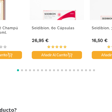
lé Champú
Seidibion, 60 Cápsulas
Seidibion,
0ml.
26,95 €
16,50 €
Precio
Precio
rrito
Añadir Al Carrito
Añadir
oducto?