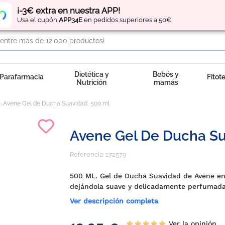
Regístrate
y obtén
puntos
por tus compras
¡-3€ extra en nuestra APP!
Usa el cupón
APP34E
en pedidos superiores a 50€
Dietética y
Bebés y
Parafarmacia
Fitot
Nutrición
mamás
Avene Gel de Ducha Suavidad, 500 ml
Avene Gel De Ducha Su
Referencia:
172579
500 ML. Gel de Ducha Suavidad de Avene enr
dejándola suave y delicadamente perfumad
Ver descripción completa
Ver la opinión