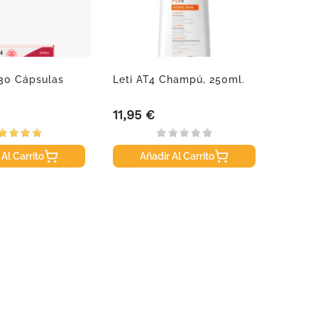
 30 Cápsulas
Leti AT4 Champú, 250ml.
Avene
Come
Concen
11,95 €
18,50
Precio
Precio
 Al Carrito
Añadir Al Carrito
A