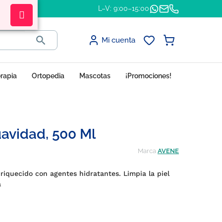
L–V: 9:00–15:00

Mi cuenta
erapia
Ortopedia
Mascotas
¡Promociones!
avidad, 500 Ml
Marca
AVENE
iquecido con agentes hidratantes. Limpia la piel
a