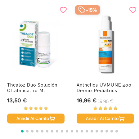
-15%
Thealoz Duo Solución
Anthelios UVMUNE 400
Oftálmica, 10 Ml
Dermo-Pediatrics
Spray...
13,50 €
16,96 €
Precio
Precio
Precio base
19,95 €
Añadir Al Carrito
Añadir Al Carrito