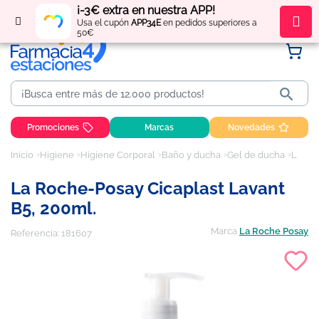
¡-3€ extra en nuestra APP!
Regístrate
y obtén
puntos
por tus compras
Usa el cupón
APP34E
en pedidos superiores a
50€

Promociones
Marcas
Novedades
Inicio
Higiene
Higiene Corporal
Baño y ducha
Gel de ducha
La Roche-Posay Cicaplast Lavant B5, 200ml.
La Roche-Posay Cicaplast Lavant
B5, 200ml.
Marca
La Roche Posay
Referencia:
181607