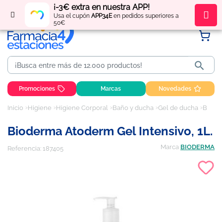
¡-3€ extra en nuestra APP!
Regístrate
y obtén
puntos
por tus compras
Usa el cupón
APP34E
en pedidos superiores a
50€

Promociones
Marcas
Novedades
Inicio
Higiene
Higiene Corporal
Baño y ducha
Gel de ducha
Bioderma Atoderm Gel Intensivo, 1L.
Bioderma Atoderm Gel Intensivo, 1L.
Marca
BIODERMA
Referencia:
187405