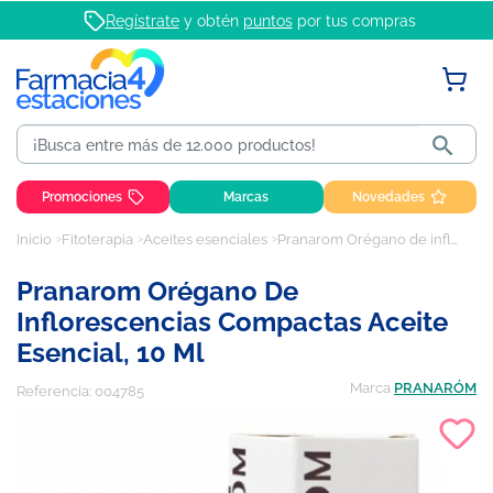
Regístrate
y obtén
puntos
por tus compras

Promociones
Marcas
Novedades
Inicio
Fitoterapia
Aceites esenciales
Pranarom Orégano de inflorescencias compactas aceite esencial, 10 ml
Pranarom Orégano De
Inflorescencias Compactas Aceite
Esencial, 10 Ml
Marca
PRANARÓM
Referencia:
004785