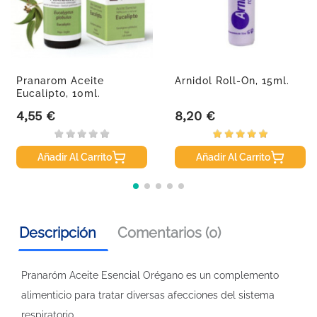
Pranarom Aceite
Arnidol Roll-On, 15ml.
Eucalipto, 10ml.
4,55 €
8,20 €
Precio
Precio
Añadir Al Carrito
Añadir Al Carrito
Descripción
Comentarios (0)
Pranaróm Aceite Esencial Orégano es un complemento
alimenticio para tratar diversas afecciones del sistema
respiratorio.