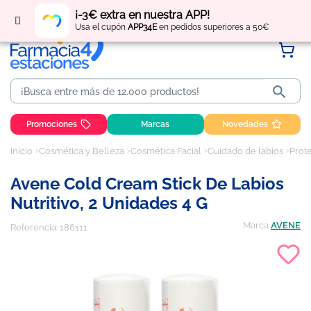
Regístrate
y obtén
puntos
por tus compras
¡-3€ extra en nuestra APP!
Usa el cupón
APP34E
en pedidos superiores a 50€

Promociones
Marcas
Novedades
Inicio
Cosmética y Belleza
Cosmética Facial
Cuidado de labios
Prote
Avene Cold Cream Stick De Labios
Nutritivo, 2 Unidades 4 G
Marca
AVENE
Referencia:
186111