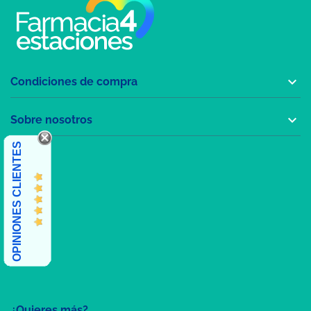

Condiciones de compra

Sobre nosotros
OPINIONES CLIENTES
¿Quieres más?