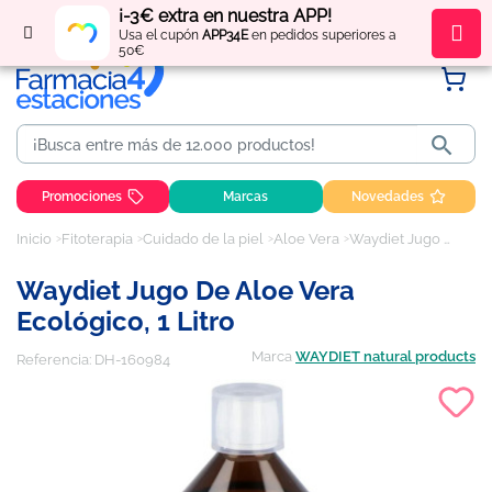
¡-3€ extra en nuestra APP!
Regístrate
y obtén
puntos
por tus compras
Usa el cupón
APP34E
en pedidos superiores a
50€

Promociones
Marcas
Novedades
Inicio
Fitoterapia
Cuidado de la piel
Aloe Vera
Waydiet Jugo de Aloe Vera Ecológico, 1 Litro
Waydiet Jugo De Aloe Vera
Ecológico, 1 Litro
Marca
WAYDIET natural products
Referencia:
DH-160984