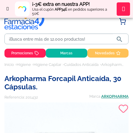
¡-3€ extra en nuestra APP!
Regístrate
y obtén
puntos
por tus compras
Usa el cupón
APP34E
en pedidos superiores a
50€

Promociones
Marcas
Novedades
Inicio
Higiene
Higiene Capilar
Cuidados Anticaída
Arkopharma Forcapil Anticaída, 30 cápsulas.
Arkopharma Forcapil Anticaída, 30
Cápsulas.
Marca
ARKOPHARMA
Referencia:
201432