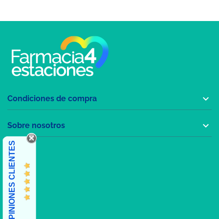

Condiciones de compra

Sobre nosotros
OPINIONES CLIENTES