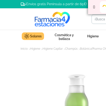
¡Envíos gratis Península a partir de 65€!
Cosmética y
Solares
Higiene
belleza
Inicio
Higiene
Higiene Capilar
Champús
BotánicaPharma Cha