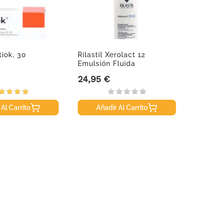
tiok, 30
Rilastil Xerolact 12
Martid
Emulsión Fluida
Serum,
Hidratante...
24,95 €
13,99
Precio
Precio
 Al Carrito
Añadir Al Carrito
A