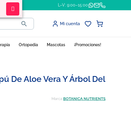
L–V: 9:00–15:00

Mi cuenta
erapia
Ortopedia
Mascotas
¡Promociones!
 De Aloe Vera Y Árbol Del
Marca
BOTANICA NUTRIENTS