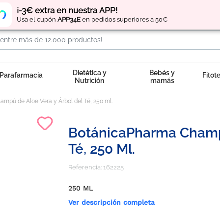
Regístrate
y obtén
puntos
por tus compras
¡-3€ extra en nuestra APP!
Usa el cupón
APP34E
en pedidos superiores a 50€
Dietética y
Bebés y
Parafarmacia
Fitot
Nutrición
mamás
mpú de Aloe Vera y Árbol del Té, 250 ml.
BotánicaPharma Champú
Té, 250 Ml.
Referencia:
162225
250 ML
Ver descripción completa