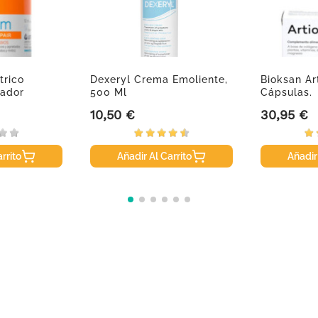
trico
Dexeryl Crema Emoliente,
Bioksan Ar
ador
500 Ml
Cápsulas.
10,50 €
30,95 €
Precio
Precio
rrito
Añadir Al Carrito
Añadir