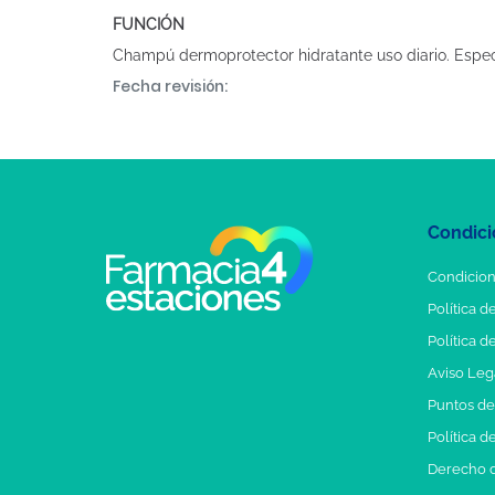
FUNCIÓN
Champú dermoprotector hidratante uso diario. Especi
Fecha revisión:
Condici
Condicion
Política d
Política d
Aviso Leg
Puntos d
Política d
Derecho d