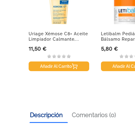
r
Uriage Xémose C8+ Aceite
Letibalm Pediá
Limpiador Calmante,...
Bálsamo Repar
11,50 €
5,80 €
Precio
Precio
Añadir Al Carrito
Añadir Al Ca
Descripción
Comentarios (0)