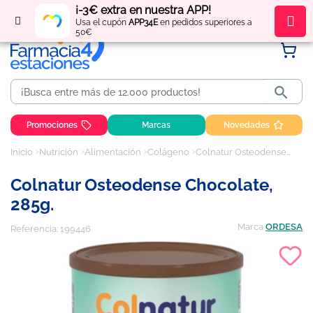
¡-3€ extra en nuestra APP!
Regístrate
y obtén
puntos
por tus compras
Usa el cupón
APP34E
en pedidos superiores a
50€

Promociones
Marcas
Novedades
Inicio
Nutrición
Alimentación
Colágeno
Colnatur Osteodense Chocolate, 285g.
Colnatur Osteodense Chocolate,
285g.
Marca
ORDESA
Referencia:
199446