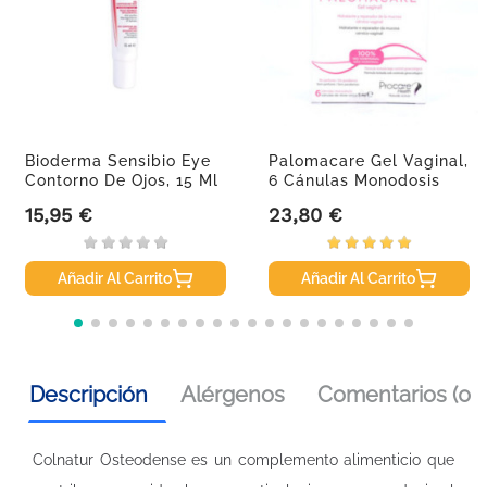
Bioderma Sensibio Eye
Palomacare Gel Vaginal,
Contorno De Ojos, 15 Ml
6 Cánulas Monodosis
5ml.
15,95 €
23,80 €
Precio
Precio
Añadir Al Carrito
Añadir Al Carrito
Descripción
Alérgenos
Comentarios (0)
Colnatur Osteodense es un complemento alimenticio que