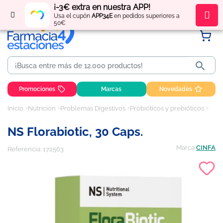
¡-3€ extra en nuestra APP!
Regístrate
y obtén
puntos
por tus compras
Usa el cupón
APP34E
en pedidos superiores a
50€

Promociones
Marcas
Novedades
Inicio
Nutrición
Problemas Digestivos
Probióticos y prebióticos
NS F
NS Florabiotic, 30 Caps.
Marca
CINFA
Referencia:
172563