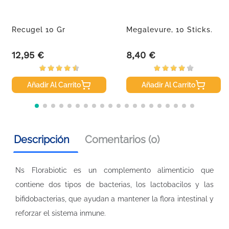
Recugel 10 Gr
Megalevure, 10 Sticks.
12,95 €
8,40 €
Precio
Precio
Añadir Al Carrito
Añadir Al Carrito
Descripción
Comentarios (0)
Ns Florabiotic es un complemento alimenticio que
contiene dos tipos de bacterias, los lactobacilos y las
bifidobacterias, que ayudan a mantener la flora intestinal y
reforzar el sistema inmune.