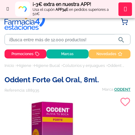
¡-3€ extra en nuestra APP!
Regístrate
y obtén
puntos
por tus compras
Usa el cupón
APP34E
en pedidos superiores a
50€

Promociones
Marcas
Novedades
Inicio
Higiene
Higiene Bucal
Colutorios y enjuagues
Oddent Forte Gel Oral, 8ml.
Oddent Forte Gel Oral, 8ml.
Marca
ODDENT
Referencia:
188935