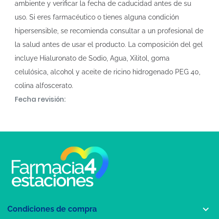
ambiente y verificar la fecha de caducidad antes de su
uso. Si eres farmacéutico o tienes alguna condición
hipersensible, se recomienda consultar a un profesional de
la salud antes de usar el producto. La composición del gel
incluye Hialuronato de Sodio, Agua, Xilitol, goma
celulósica, alcohol y aceite de ricino hidrogenado PEG 40,
colina alfoscerato.
Fecha revisión:

Condiciones de compra