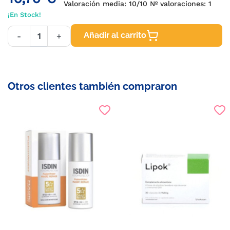
Valoración media:
10
/10 Nº valoraciones:
1
¡En Stock!
Añadir al carrito
-
+
Otros clientes también compraron