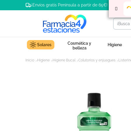
¡Envíos gratis Península a partir de 65€!
Cosmética y
Solares
Higiene
belleza
Inicio
Higiene
Higiene Bucal
Colutorios y enjuagues
Listeri