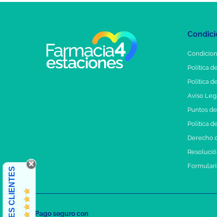
Condici
Condicion
Política d
Política d
Aviso Leg
Puntos d
Política d
Derecho d
Resolución
Formulari
OPINIONES CLIENTES
Pago seguro con