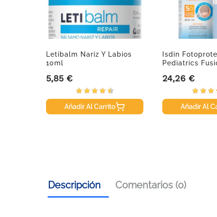
, 60
Letibalm Nariz Y Labios
Isdin Fotoprot
10ml
Pediatrics Fusi
5,85 €
24,26 €
Precio
Precio
Añadir Al Carrito
Añadir Al Ca
Descripción
Comentarios (0)