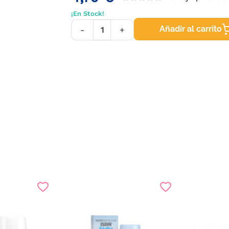
¡En Stock!
Añadir al carrito
-
+