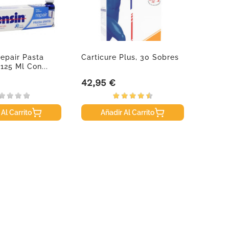
epair Pasta
Carticure Plus, 30 Sobres
Ducray
 125 Ml Con...
50 Ml
42,95 €
12,50
Precio
Precio
 Al Carrito
Añadir Al Carrito
A