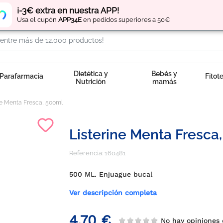
Regístrate
y obtén
puntos
por tus compras
¡-3€ extra en nuestra APP!
Usa el cupón
APP34E
en pedidos superiores a 50€
Dietética y
Bebés y
Parafarmacia
Fitot
Nutrición
mamás
ne Menta Fresca, 500ml
Listerine Menta Fresca
Referencia:
160481
500 ML. Enjuague bucal
Ver descripción completa
4,70 €
No hay opiniones