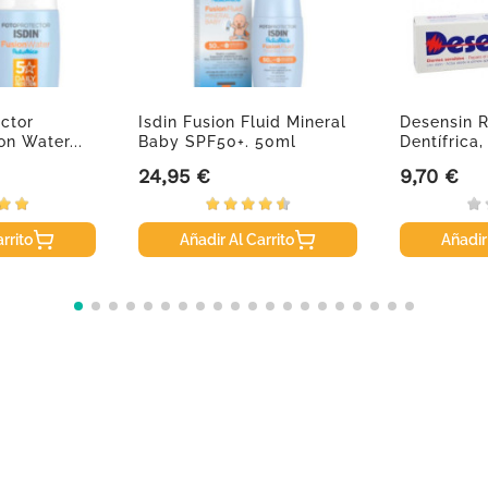
ector
Isdin Fusion Fluid Mineral
Desensin R
on Water...
Baby SPF50+. 50ml
Dentífrica,
24,95 €
9,70 €
Precio
Precio
rrito
Añadir Al Carrito
Añadir