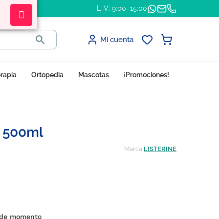
L–V: 9:00–15:00

Mi cuenta
erapia
Ortopedia
Mascotas
¡Promociones!
, 500ml
Marca
LISTERINE
 de momento