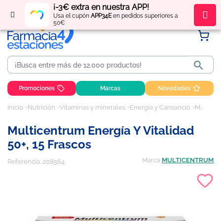
¡-3€ extra en nuestra APP!
Regístrate
y obtén
puntos
por tus compras
Usa el cupón
APP34E
en pedidos superiores a
50€

Promociones
Marcas
Novedades
Inicio
Nutrición
Vitaminas y minerales
Energía y Cansancio
Multicentrum Energía y Vitalidad 50+, 15 frascos
Multicentrum Energía Y Vitalidad
50+, 15 Frascos
Marca
MULTICENTRUM
Referencia:
208564