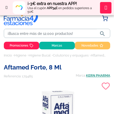
¡-3€ extra en nuestra APP!
Regístrate
y obtén
puntos
por tus compras
Usa el cupón
APP34E
en pedidos superiores a
50€

Promociones
Marcas
Novedades
Inicio
Higiene
Higiene Bucal
Colutorios y enjuagues
Aftamed Forte, 8 ml
Aftamed Forte, 8 Ml
Marca
KERN PHARMA
Referencia:
179485