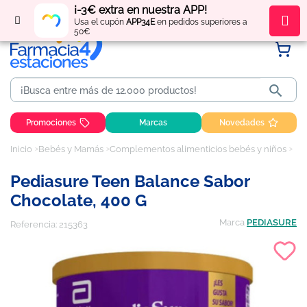
¡-3€ extra en nuestra APP!
Regístrate
y obtén
puntos
por tus compras
Usa el cupón
APP34E
en pedidos superiores a
50€

Promociones
Marcas
Novedades
Inicio
Bebés y Mamás
Complementos alimenticios bebés y niños
Ped
Pediasure Teen Balance Sabor
Chocolate, 400 G
Marca
PEDIASURE
Referencia:
215363