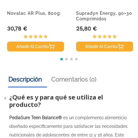
Novalac AR Plus, 800g.
Supradyn Energy, 90+30
Comprimidos
30,78 €
25,80 €
Precio
Precio
Añadir Al Carrito
Añadir Al Carrito
Descripción
Comentarios (0)
¿Qué es y para qué se utiliza el
producto?
PediaSure Teen Balance®
es un complemento alimenticio
diseñado específicamente para satisfacer las necesidades
nutricionales de adolescentes de entre 11 y 16 años. Este