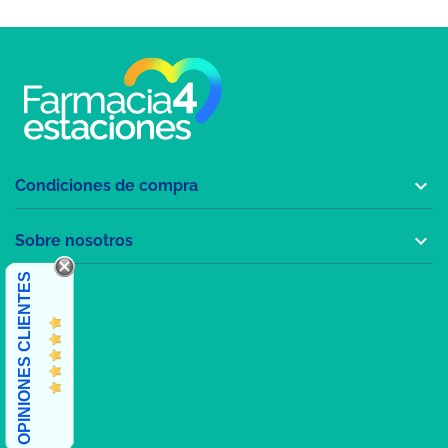

Condiciones de compra

Sobre nosotros
OPINIONES CLIENTES