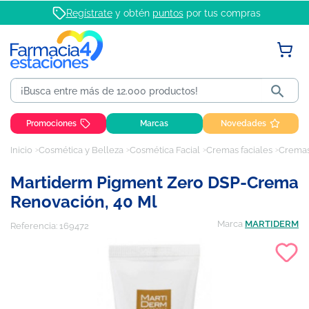
Regístrate
y obtén
puntos
por tus compras

Promociones
Marcas
Novedades
Inicio
Cosmética y Belleza
Cosmética Facial
Cremas faciales
Cremas
Martiderm Pigment Zero DSP-Crema
Renovación, 40 Ml
Marca
MARTIDERM
Referencia:
169472