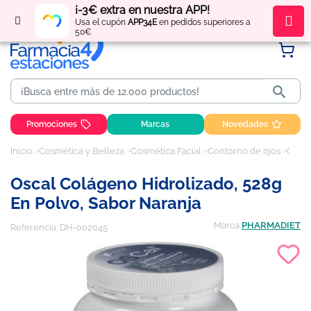
¡-3€ extra en nuestra APP!
Regístrate
y obtén
puntos
por tus compras
Usa el cupón
APP34E
en pedidos superiores a
50€

Promociones
Marcas
Novedades
Inicio
Cosmética y Belleza
Cosmética Facial
Contorno de ojos
Oscal Colágeno Hidrolizado, 528g en Polvo, Sabor Naranja
Oscal Colágeno Hidrolizado, 528g
En Polvo, Sabor Naranja
Marca
PHARMADIET
Referencia:
DH-002045