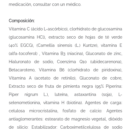
medicación, consultar con un médico.
Composición:
Vitamina C (ácido L-ascórbico), clorhidrato de glucosamina
(glucosamina HCl), extracto seco de hojas de té verde
(40% EGCG), (Camellia sinensis (L.) Kuntze), vitamina E
(alfa-tocoferol) , Vitamina B3 (niacina), Gluconato de zinc,
Hialuronato de sodio, Coenzima Q10 (ubidecarenona),
Betacaroteno, Vitamina B6 (clorhidrato de piridoxina),
Vitamina A (acetato de retinilo), Gluconato de cobre,
Extracto seco de fruta de pimienta negra (95% Piperina:
Piper nigrum L.), luteína, astaxantina (soja), L-
selenometionina, vitamina H (biotina). Agentes de carga:
celulosa microcristalina, fosfato de calcio: Agentes
antiaglomerantes: estearato de magnesio vegetal, dióxido
de silicio: Estabilizador: Carboximetilcelulosa de sodio