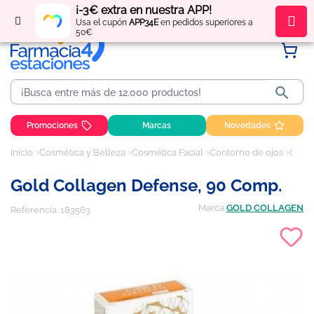
¡-3€ extra en nuestra APP!
Regístrate
y obtén
puntos
por tus compras
Usa el cupón
APP34E
en pedidos superiores a
50€

Promociones
Marcas
Novedades
Inicio
Cosmética y Belleza
Cosmética Facial
Contorno de ojos
Gold Collagen Defense, 90 Comp.
Gold Collagen Defense, 90 Comp.
Marca
GOLD COLLAGEN
Referencia:
183563