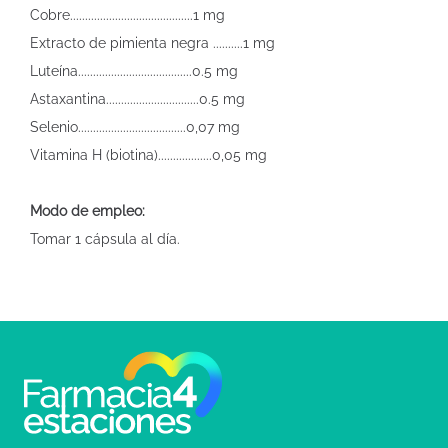
Cobre.........................................1 mg
Extracto de pimienta negra ..........1 mg
Luteína......................................0.5 mg
Astaxantina...............................0.5 mg
Selenio....................................0,07 mg
Vitamina H (biotina)..................0,05 mg
Modo de empleo:
Tomar 1 cápsula al día.