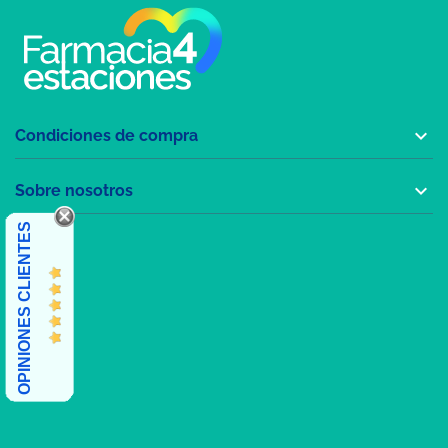

Condiciones de compra

Sobre nosotros
OPINIONES CLIENTES