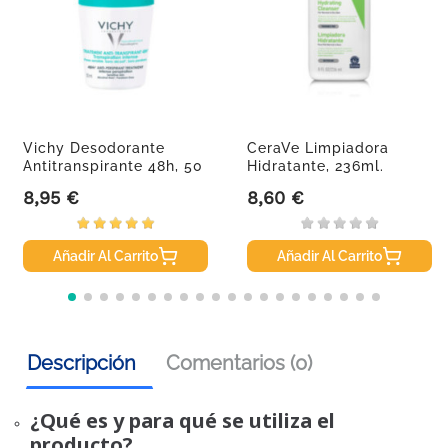
Vichy Desodorante
CeraVe Limpiadora
Antitranspirante 48h, 50
Hidratante, 236ml.
Ml
8,95 €
8,60 €
Precio
Precio
Añadir Al Carrito
Añadir Al Carrito
Descripción
Comentarios (0)
¿Qué es y para qué se utiliza el
producto?