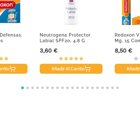
Defensas,
Neutrogena Protector
Redoxon V
os
Labial SPF20, 4,8 G
Mg, 15 Com
3,60 €
8,50 €
Precio
Precio
rrito
Añadir Al Carrito
Añadir