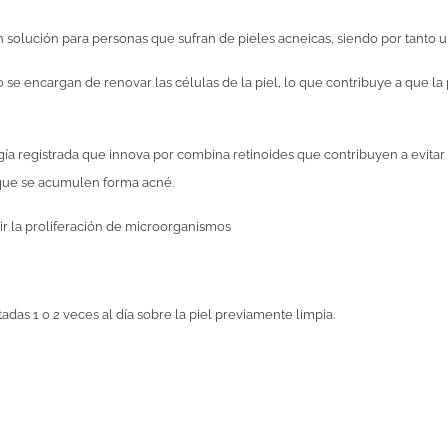
n solución para personas que sufran de pieles acneicas, siendo por tanto
 se encargan de renovar las células de la piel, lo que contribuye a que l
 registrada que innova por combina retinoides que contribuyen a evitar l
ta que se acumulen forma acné.
r la proliferación de microorganismos
tadas 1 o 2 veces al día sobre la piel previamente limpia.