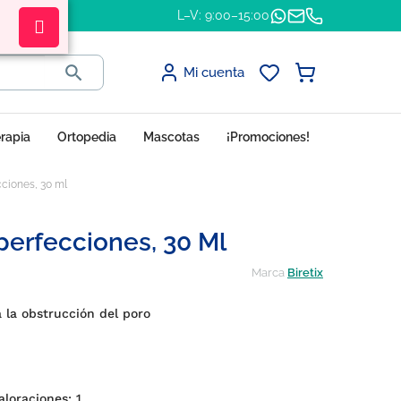
L–V: 9:00–15:00

Mi cuenta
erapia
Ortopedia
Mascotas
¡Promociones!
cciones, 30 ml
perfecciones, 30 Ml
Marca
Biretix
a la obstrucción del poro
valoraciones:
1