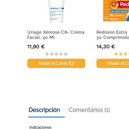
rimidos
Uriage Xémose C8+ Crema
Redoxon Extra 
Facial, 40 Ml
30 Comprimid
11,90 €
14,30 €
Precio
Precio
Añadir Al Carrito
Añadir Al Ca
Descripción
Comentarios (1)
Indicaciones