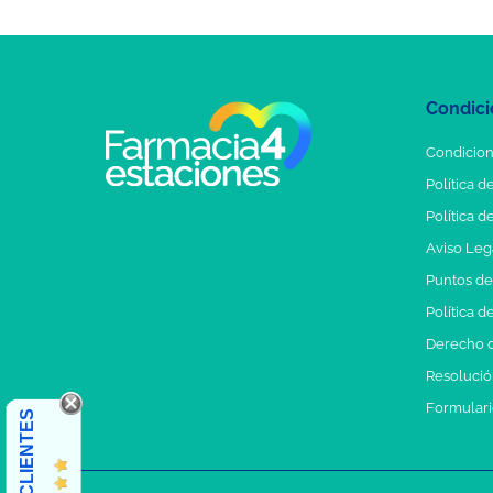
Condici
Condicion
Política d
Política d
Aviso Leg
Puntos d
Política d
Derecho d
Resolución
Formulari