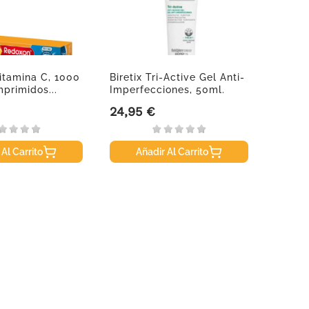
itamina C, 1000
Biretix Tri-Active Gel Anti-
NAN 2
primidos...
Imperfecciones, 50ml.
Contin
24,95 €
17,95
Precio
Precio
 Al Carrito
Añadir Al Carrito
A