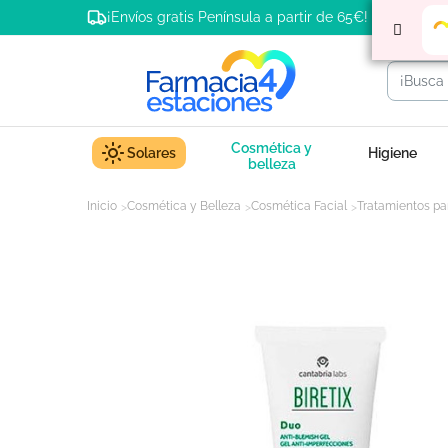
¡Envíos gratis Península a partir de 65€!
Cosmética y
Solares
Higiene
belleza
Inicio
Cosmética y Belleza
Cosmética Facial
Tratamientos par