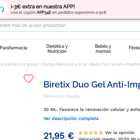
Regístrate
y obtén
puntos
por tus compras
¡-3€ extra en nuestra APP!
Usa el cupón
APP34E
en pedidos superiores a 50€
Dietética y
Bebés y
Parafarmacia
Fitot
Nutrición
mamás
a el acné y los granos
Cremas Piel Grasa y Acné
Biretix Duo Gel anti-imperfe
Biretix Duo Gel Anti-Im
Referencia:
185985
30 ML. Favorece la renovación celular y evit
Ver descripción completa
Ver la opinión
21,95 €
Valoración media:
10
/10 Nº 