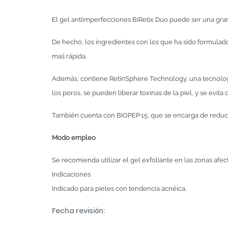
El gel antiimperfecciones BiRetix Duo puede ser una gra
De hecho, los ingredientes con los que ha sido formulado
maś rápida.
Además, contiene RetinSphere Technology, una tecnología
los poros, se pueden liberar toxinas de la piel, y se evi
También cuenta con BIOPEP·15, que se encarga de reduci
Modo empleo
Se recomienda utilizar el gel exfoliante en las zonas afec
Indicaciones
Indicado para pieles con tendencia acnéica.
Fecha revisión: