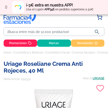
Regístrate
y obtén
puntos
por tus compras
¡-3€ extra en nuestra APP!
Usa el cupón
APP34E
en pedidos superiores a 50€

Promociones
Marcas
Novedades
Inicio
Cosmética y Belleza
Cosmética Facial
Cremas faciales
Cremas 
Uriage Roseliane Crema Anti
Rojeces, 40 Ml
Marca
URIAGE
Referencia:
194332