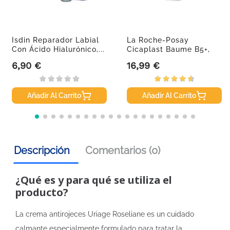
Isdin Reparador Labial
La Roche-Posay
Con Ácido Hialurónico,...
Cicaplast Baume B5+,
100ml
6,90 €
16,99 €
Precio
Precio
Añadir Al Carrito
Añadir Al Carrito
Descripción
Comentarios (0)
¿Qué es y para qué se utiliza el
producto?
La crema antirojeces Uriage Roseliane es un cuidado
calmante especialmente formulado para tratar la