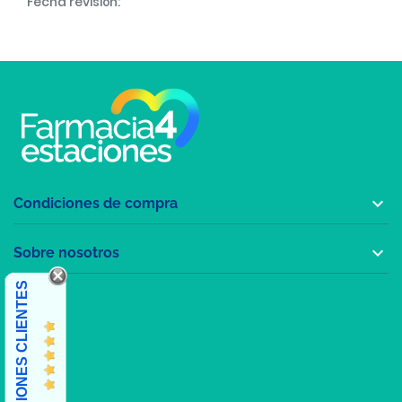
Fecha revisión:

Condiciones de compra

Sobre nosotros
OPINIONES CLIENTES