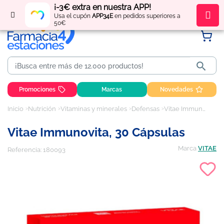
¡-3€ extra en nuestra APP!
Regístrate
y obtén
puntos
por tus compras
Usa el cupón
APP34E
en pedidos superiores a
50€

Promociones
Marcas
Novedades
Inicio
Nutrición
Vitaminas y minerales
Defensas
Vitae Immunovita, 30 cápsulas
Vitae Immunovita, 30 Cápsulas
Marca
VITAE
Referencia:
180093