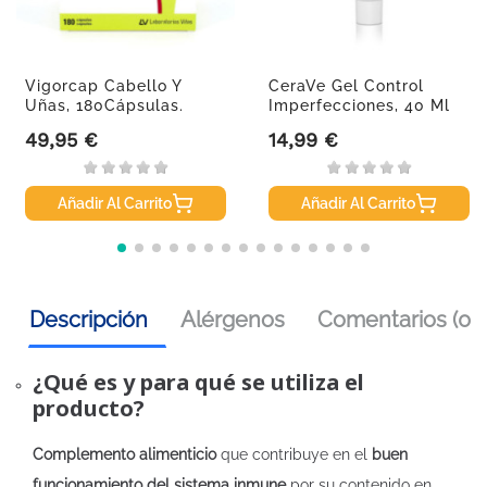
Vigorcap Cabello Y
CeraVe Gel Control
Uñas, 180Cápsulas.
Imperfecciones, 40 Ml
49,95 €
14,99 €
Precio
Precio
Añadir Al Carrito
Añadir Al Carrito
Descripción
Alérgenos
Comentarios (0)
¿Qué es y para qué se utiliza el
producto?
Complemento alimenticio
que contribuye en el
buen
funcionamiento del sistema inmune
por su contenido en