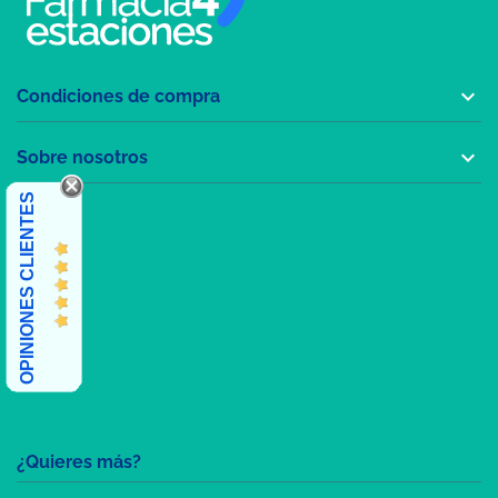

Condiciones de compra

Sobre nosotros
OPINIONES CLIENTES
¿Quieres más?