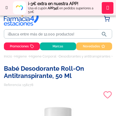
¡-3€ extra en nuestra APP!
Regístrate
y obtén
puntos
por tus compras
Usa el cupón
APP34E
en pedidos superiores a
50€

Promociones
Marcas
Novedades
Inicio
Higiene
Higiene Corporal
Desodorantes y antitranspirantes
Ba
Babé Desodorante Roll-On
Antitranspirante, 50 Ml
Referencia:
158278