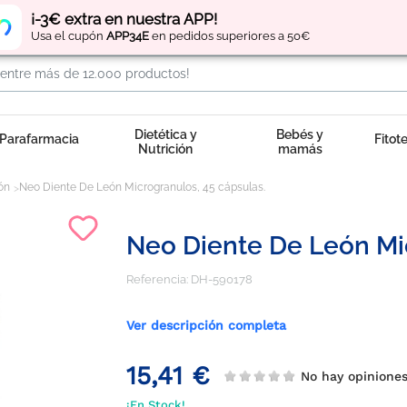
Regístrate
y obtén
puntos
por tus compras
¡-3€ extra en nuestra APP!
Usa el cupón
APP34E
en pedidos superiores a 50€
Dietética y
Bebés y
Parafarmacia
Fitot
Nutrición
mamás
ón
Neo Diente De León Microgranulos, 45 cápsulas.
Neo Diente De León Mic
Referencia:
DH-590178
Ver descripción completa
15,41 €
No hay opinion
¡En Stock!