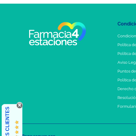
Condici
Condicion
Política d
Política d
Aviso Leg
Puntos d
Política d
Derecho d
Resolución
Formulari
OPINIONES CLIENTES