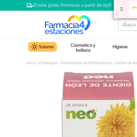
¡Envíos gratis Península a partir de 65€!
Cosmética y
Solares
Higiene
belleza
Inicio
Fitoterapia
Tratamientos Antiinflamatorios
Diente de le