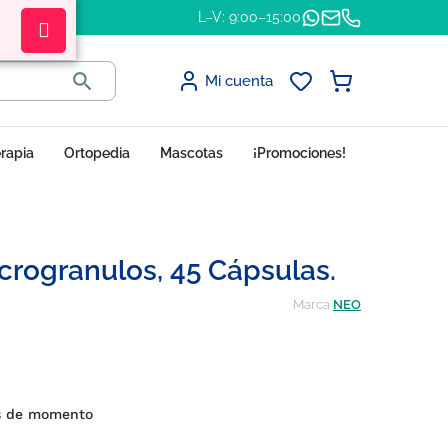
L–V: 9:00–15:00

Mi cuenta
erapia
Ortopedia
Mascotas
¡Promociones!
rogranulos, 45 Cápsulas.
Marca
NEO
es de momento