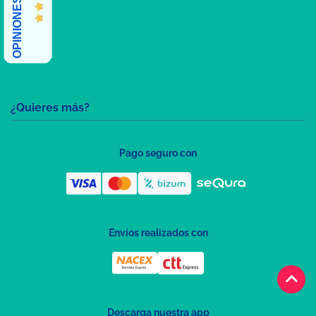
¿Quieres más?
Pago seguro con
Envíos realizados con
keyboard_arrow_up
Descarga nuestra app