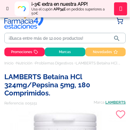
¡-3€ extra en nuestra APP!
Regístrate
y obtén
puntos
por tus compras
Usa el cupón
APP34E
en pedidos superiores a
50€

Promociones
Marcas
Novedades
Inicio
Nutrición
Problemas Digestivos
LAMBERTS Betaína HCl 324mg/Pepsina 5mg, 180 comprimidos.
LAMBERTS Betaína HCl
324mg/Pepsina 5mg, 180
Comprimidos.
Marca
LAMBERTS
Referencia:
005151