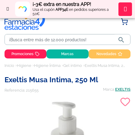
¡-3€ extra en nuestra APP!
Regístrate
y obtén
puntos
por tus compras
Usa el cupón
APP34E
en pedidos superiores a
50€

Promociones
Marcas
Novedades
Inicio
Higiene
Higiene Íntima
Gel íntimo
Exeltis Musa Intima, 250 ml
Exeltis Musa Intima, 250 Ml
Marca
EXELTIS
Referencia:
215655