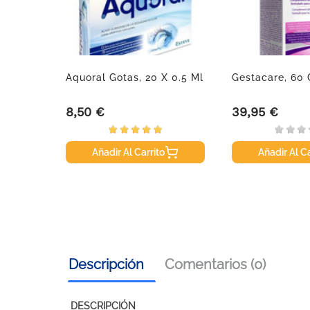
l.
Aquoral Gotas, 20 X 0.5 Ml
Gestacare, 60
8,50 €
39,95 €
Precio
Precio
Añadir Al Carrito
Añadir Al Ca
Descripción
Comentarios (0)
DESCRIPCIÓN