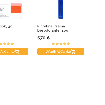
tiok, 30
Pinrelina Crema
ALAso
Desodorante, 40g
5,70 €
27,70
Precio
Precio
 Al Carrito
Añadir Al Carrito
A