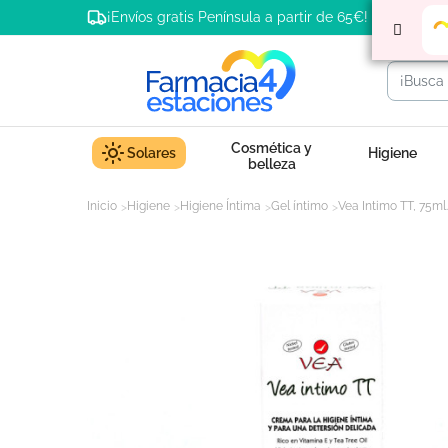
¡Envíos gratis Península a partir de 65€!
Cosmética y
Solares
Higiene
belleza
Inicio
Higiene
Higiene Íntima
Gel íntimo
Vea Intimo TT, 75ml.