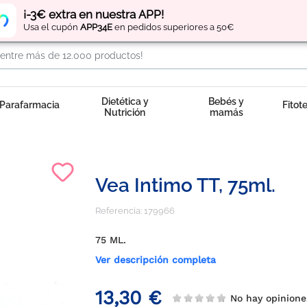
Regístrate
y obtén
puntos
por tus compras
¡-3€ extra en nuestra APP!
Usa el cupón
APP34E
en pedidos superiores a 50€
Dietética y
Bebés y
Parafarmacia
Fitot
Nutrición
mamás
Vea Intimo TT, 75ml.
Referencia:
179966
75 ML.
Ver descripción completa
13,30 €
No hay opinion