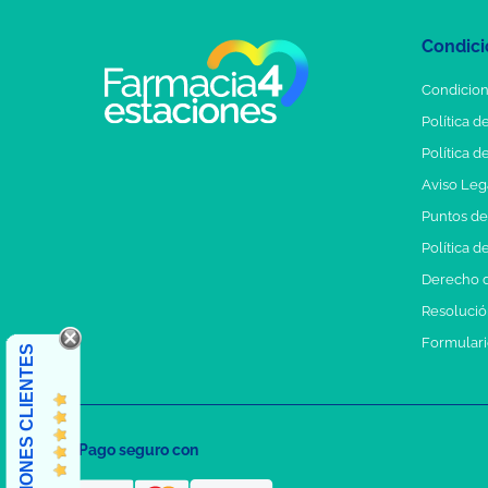
Condici
Condicion
Política d
Política d
Aviso Leg
Puntos d
Política d
Derecho d
Resolución
Formulari
OPINIONES CLIENTES
Pago seguro con