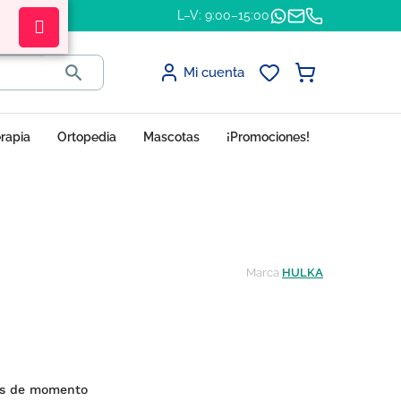
L–V: 9:00–15:00

Mi cuenta
erapia
Ortopedia
Mascotas
¡Promociones!
Marca
HULKA
es de momento