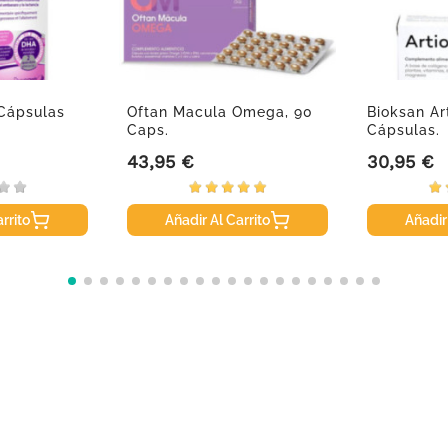
 Cápsulas
Oftan Macula Omega, 90
Bioksan Ar
Caps.
Cápsulas.
43,95 €
30,95 €
Precio
Precio
rrito
Añadir Al Carrito
Añadir