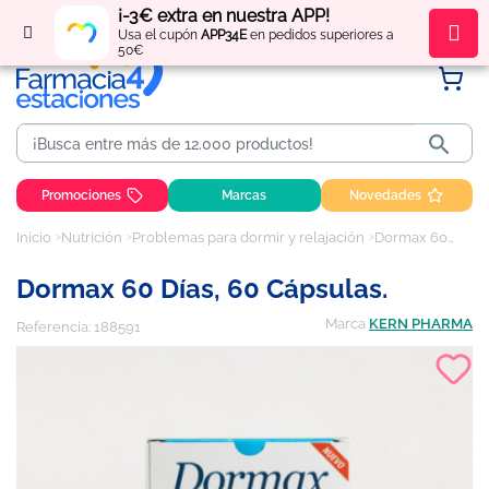
¡-3€ extra en nuestra APP!
Regístrate
y obtén
puntos
por tus compras
Usa el cupón
APP34E
en pedidos superiores a
50€

Promociones
Marcas
Novedades
Inicio
Nutrición
Problemas para dormir y relajación
Dormax 60 días, 60 cápsulas.
Dormax 60 Días, 60 Cápsulas.
Marca
KERN PHARMA
Referencia:
188591