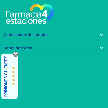

Condiciones de compra

Sobre nosotros
OPINIONES CLIENTES