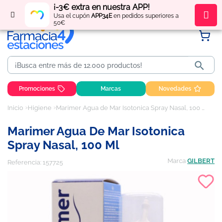
¡-3€ extra en nuestra APP!
Regístrate
y obtén
puntos
por tus compras
Usa el cupón
APP34E
en pedidos superiores a
50€

Promociones
Marcas
Novedades
Inicio
Higiene
Marimer Agua de Mar Isotonica Spray Nasal, 100 ml
Marimer Agua De Mar Isotonica
Spray Nasal, 100 Ml
Marca
GILBERT
Referencia:
157725