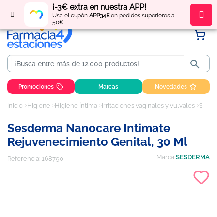
¡-3€ extra en nuestra APP!
Regístrate
y obtén
puntos
por tus compras
Usa el cupón
APP34E
en pedidos superiores a
50€

Promociones
Marcas
Novedades
Inicio
Higiene
Higiene Íntima
Irritaciones vaginales y vulvales
Sesderma Nanocare Intimate Rejuvenecimiento Genital, 30 ml
Sesderma Nanocare Intimate
Rejuvenecimiento Genital, 30 Ml
Marca
SESDERMA
Referencia:
168790