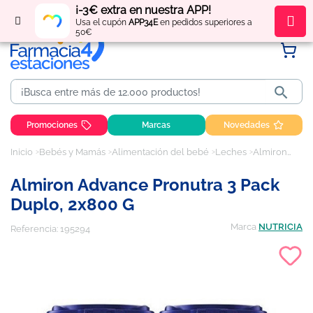
¡-3€ extra en nuestra APP!
Regístrate
y obtén
puntos
por tus compras
Usa el cupón
APP34E
en pedidos superiores a
50€

Promociones
Marcas
Novedades
Inicio
Bebés y Mamás
Alimentación del bebé
Leches
Almiron Advance Pronutra 3 pack duplo, 2x800 g
Almiron Advance Pronutra 3 Pack
Duplo, 2x800 G
Marca
NUTRICIA
Referencia:
195294