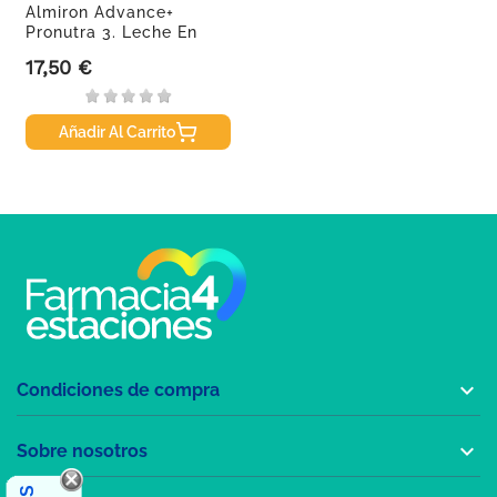
Almiron Advance+
Pronutra 3. Leche En
Polvo,...
17,50 €
Precio
Añadir Al Carrito

Condiciones de compra

Sobre nosotros