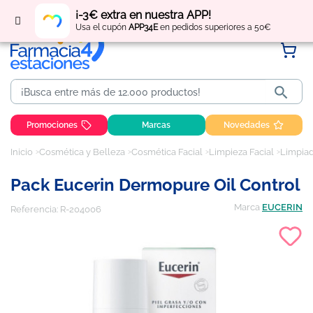
Regístrate
y obtén
puntos
por tus compras
¡-3€ extra en nuestra APP!
Usa el cupón
APP34E
en pedidos superiores a 50€

Promociones
Marcas
Novedades
Inicio
Cosmética y Belleza
Cosmética Facial
Limpieza Facial
Limpiad
Pack Eucerin Dermopure Oil Control
Marca
EUCERIN
Referencia:
R-204006