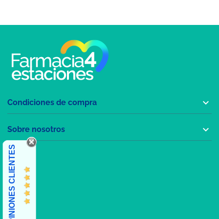

Condiciones de compra

Sobre nosotros
OPINIONES CLIENTES