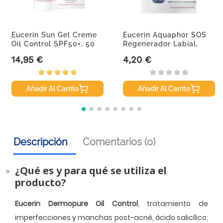
Eucerin Sun Gel Creme
Eucerin Aquaphor SOS
Oil Control SPF50+, 50
Regenerador Labial,
Ml
10ml.
14,95 €
4,20 €
Precio
Precio
Añadir Al Carrito
Añadir Al Carrito
Descripción
Comentarios (0)
¿Qué es y para qué se utiliza el
producto?
Eucerin Dermopure Oil Control
, tratamiento de
imperfecciones y manchas post-acné, ácido salicílico,