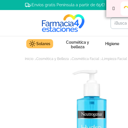
¡Envíos gratis Península a partir de 65€!
Cosmética y
Solares
Higiene
belleza
Inicio
Cosmética y Belleza
Cosmética Facial
Limpieza Facial