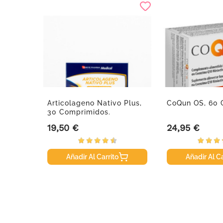
, 1200g.
Articolageno Nativo Plus,
CoQun OS, 60 
30 Comprimidos.
19,50 €
24,95 €
Precio
Precio
Añadir Al Carrito
Añadir Al Ca