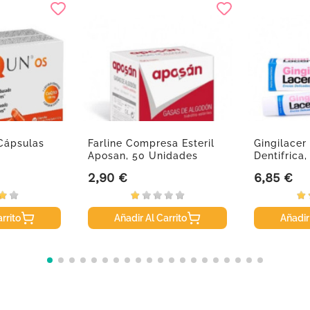
Cápsulas
Farline Compresa Esteril
Gingilacer
Aposan, 50 Unidades
Dentifrica,
2,90 €
6,85 €
Precio
Precio
rrito
Añadir Al Carrito
Añadir