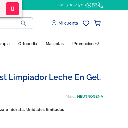
L–V: 9:00–15:00

Mi cuenta
erapia
Ortopedia
Mascotas
¡Promociones!
t Limpiador Leche En Gel,
Marca
NEUTROGENA
za e hidrata. Unidades limitadas