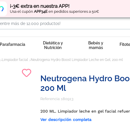
Regístrate
y obtén
puntos
por tus compras
¡-3€ extra en nuestra APP!
Usa el cupón
APP34E
en pedidos superiores a 50€
Dietética y
Bebés y
Parafarmacia
Fitot
Nutrición
mamás
Limpiador facial
Neutrogena Hydro Boost Limpiador Leche en Gel, 200 ml
Neutrogena Hydro Boos
200 Ml
Referencia:
180913
200 ML. Limpiador leche en gel facial refuer
Ver descripción completa