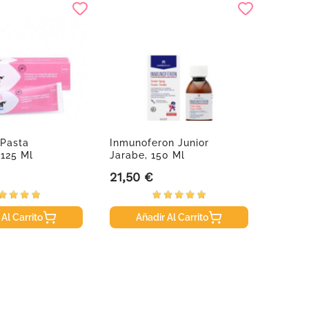
 Pasta
Inmunoferon Junior
CeraV
 125 Ml
Jarabe, 150 Ml
Contor
21,50 €
13,85
Precio
Precio
 Al Carrito
Añadir Al Carrito
A