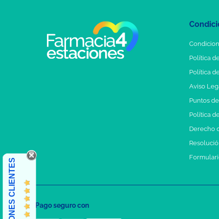
Condici
Condicion
Política d
Política d
Aviso Leg
Puntos d
Política d
Derecho d
Resolución
Formulari
OPINIONES CLIENTES
Pago seguro con