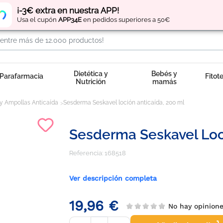
Regístrate
y obtén
puntos
por tus compras
¡-3€ extra en nuestra APP!
Usa el cupón
APP34E
en pedidos superiores a 50€
Dietética y
Bebés y
Parafarmacia
Fitot
Nutrición
mamás
y Ampollas Anticaída
Sesderma Seskavel loción anticaída, 200 ml
Sesderma Seskavel Loci
Referencia:
168518
Ver descripción completa
19,96 €
No hay opinio