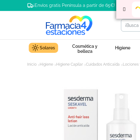
¡Envíos gratis Península a partir de 65€!
Cosmética y
Solares
Higiene
belleza
Inicio
Higiene
Higiene Capilar
Cuidados Anticaída
Lociones 