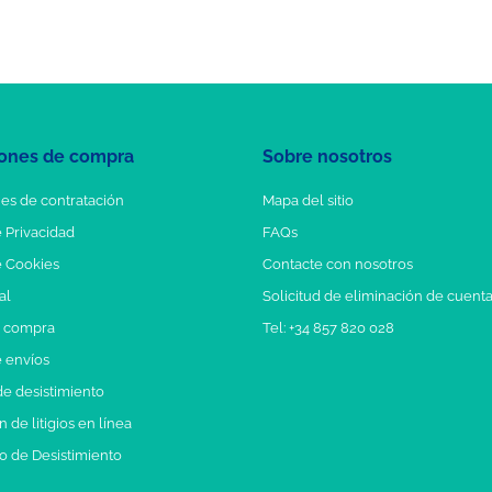
ones de compra
Sobre nosotros
es de contratación
Mapa del sitio
e Privacidad
FAQs
e Cookies
Contacte con nosotros
al
Solicitud de eliminación de cuent
e compra
Tel: +34 857 820 028
e envíos
e desistimiento
 de litigios en línea
o de Desistimiento