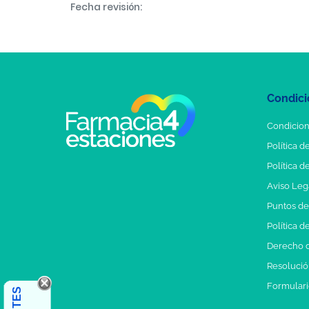
Fecha revisión:
Condici
Condicion
Política d
Política d
Aviso Leg
Puntos d
Política d
Derecho d
Resolución
Formulari