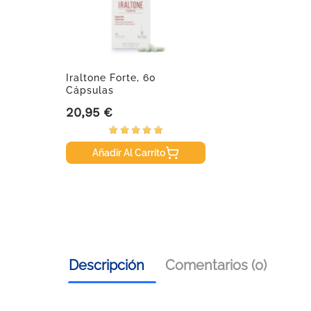
Iraltone Forte, 60
Cápsulas
20,95 €
Precio
Añadir Al Carrito
Descripción
Comentarios (0)