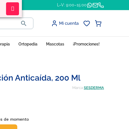
L–V: 9:00–15:00

Mi cuenta
erapia
Ortopedia
Mascotas
¡Promociones!
ón Anticaída, 200 Ml
Marca
SESDERMA
nes de momento