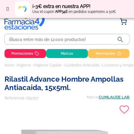
Regístrate
y obtén
puntos
por tus compras
¡-3€ extra en nuestra APP!
Usa el cupón
APP34E
en pedidos superiores a 50€

Promociones
Marcas
Novedades
Inicio
Higiene
Higiene Capilar
Cuidados Anticaída
Lociones y Ampol
Rilastil Advance Hombre Ampollas
Antiacaida, 15x5ml.
Marca
CUMLAUDE LAB
Referencia:
164797