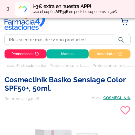
Regístrate
y obtén
puntos
por tus compras
¡-3€ extra en nuestra APP!
Usa el cupón
APP34E
en pedidos superiores a 50€

Promociones
Marcas
Novedades
Inicio
Protección solar
Protección solar facial
Protección solar facial
Cosmeclinik Basiko Sensiage Color
SPF50+, 50ml.
Marca
COSMECLINIK
Referencia:
194026