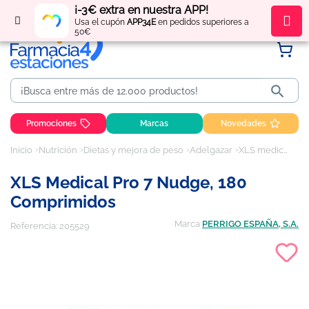
¡-3€ extra en nuestra APP!
Regístrate
y obtén
puntos
por tus compras
Usa el cupón
APP34E
en pedidos superiores a
50€

Promociones
Marcas
Novedades
Inicio
Nutrición
Dietas y mejora de peso
Adelgazar
XLS medical pro 7 nudge, 180 comprimidos
XLS Medical Pro 7 Nudge, 180
Comprimidos
Marca
PERRIGO ESPAÑA, S.A.
Referencia:
205529