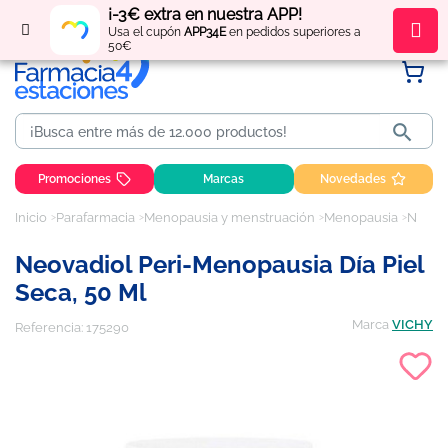
¡-3€ extra en nuestra APP!
Regístrate
y obtén
puntos
por tus compras
Usa el cupón
APP34E
en pedidos superiores a
50€

Promociones
Marcas
Novedades
Inicio
Parafarmacia
Menopausia y menstruación
Menopausia
Neovadiol peri-menopausia día piel seca, 50 ml
Neovadiol Peri-Menopausia Día Piel
Seca, 50 Ml
Marca
VICHY
Referencia:
175290