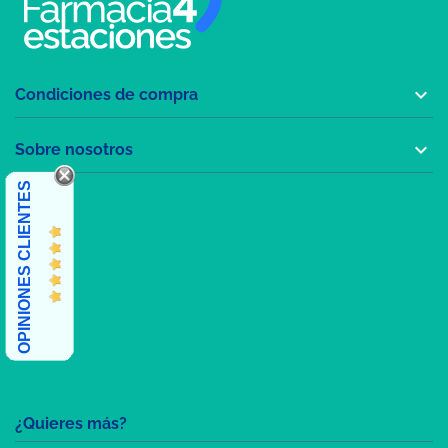

Condiciones de compra

Sobre nosotros
OPINIONES CLIENTES
¿Quieres más?