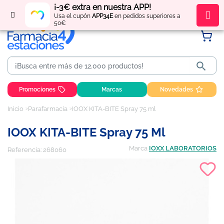
¡-3€ extra en nuestra APP!
Regístrate
y obtén
puntos
por tus compras
Usa el cupón
APP34E
en pedidos superiores a
50€

Promociones
Marcas
Novedades
Inicio
Parafarmacia
IOOX KITA-BITE Spray 75 ml
IOOX KITA-BITE Spray 75 Ml
Marca
IOXX LABORATORIOS
Referencia:
268060