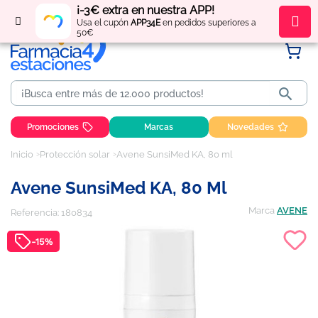
¡-3€ extra en nuestra APP!
Regístrate
y obtén
puntos
por tus compras
Usa el cupón
APP34E
en pedidos superiores a
50€

Promociones
Marcas
Novedades
Inicio
Protección solar
Avene SunsiMed KA, 80 ml
Avene SunsiMed KA, 80 Ml
Marca
AVENE
Referencia:
180834
-15%