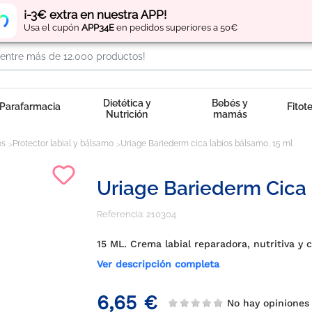
Regístrate
y obtén
puntos
por tus compras
¡-3€ extra en nuestra APP!
Usa el cupón
APP34E
en pedidos superiores a 50€
Dietética y
Bebés y
Parafarmacia
Fitot
Nutrición
mamás
os
Protector labial y bálsamo
Uriage Bariederm cica labios bálsamo, 15 ml
Uriage Bariederm Cica 
Referencia:
210304
15 ML. Crema labial reparadora, nutritiva y c
Ver descripción completa
6,65 €
No hay opinione