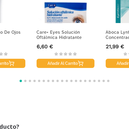
o De Ojos
Care+ Eyes Solución
Aboca Lyn
Oftálmica Hidratante
Concentrad
0.2%...
Monodosis
6,60 €
21,99 €
Precio
Precio
rrito
Añadir Al Carrito
Añadir
oducto?