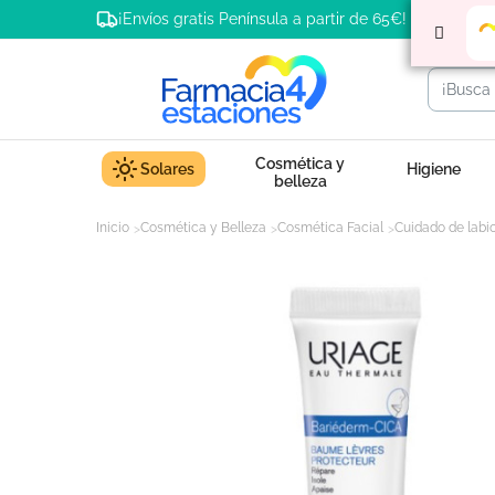
¡Envíos gratis Península a partir de 65€!
Cosmética y
Solares
Higiene
belleza
Inicio
Cosmética y Belleza
Cosmética Facial
Cuidado de labi