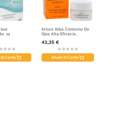
fase
Arturo Alba Contorno De
Letiba
o, 12
Ojos Alta Eficacia...
10ml
43,35 €
5,85 
Precio
Precio
 Al Carrito
Añadir Al Carrito
A