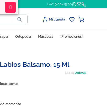
L–V: 9:00–15:00

Mi cuenta
erapia
Ortopedia
Mascotas
¡Promociones!
Labios Bálsamo, 15 Ml
Marca
URIAGE
icatrizante
s de momento