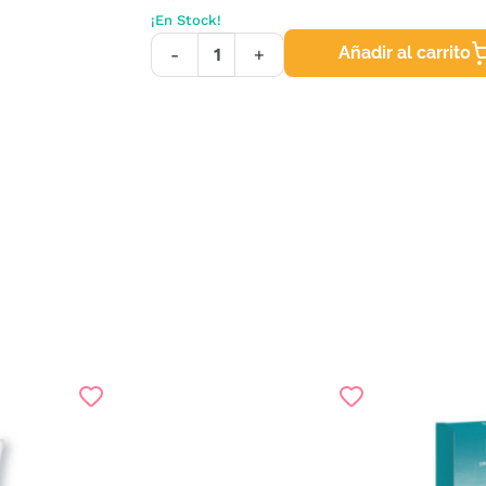
¡En Stock!
Añadir al carrito
-
+