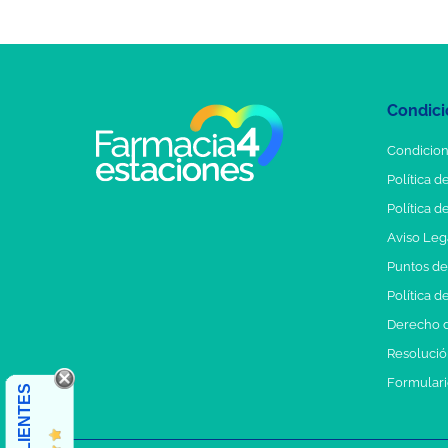
Condici
Condicion
Política d
Política d
Aviso Leg
Puntos d
Política d
Derecho d
Resolución
Formulari