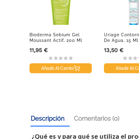
s
Bioderma Sebium Gel
Uriage Contorn
Moussant Actif, 200 Ml
De Agua, 15 Ml
11,95 €
13,50 €
Precio
Precio
Añadir Al Carrito
Añadir Al Ca
Descripción
Comentarios (0)
¿Qué es y para qué se utiliza el pr