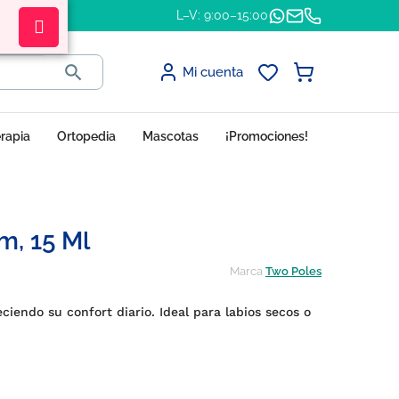
L–V: 9:00–15:00

Mi cuenta
erapia
Ortopedia
Mascotas
¡Promociones!
m, 15 Ml
Marca
Two Poles
eciendo su confort diario. Ideal para labios secos o