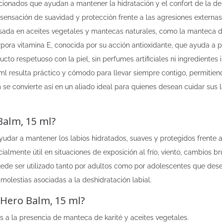
onados que ayudan a mantener la hidratación y el confort de la deli
ensación de suavidad y protección frente a las agresiones externas 
da en aceites vegetales y mantecas naturales, como la manteca de k
rpora vitamina E, conocida por su acción antioxidante, que ayuda a pro
 respetuoso con la piel, sin perfumes artificiales ni ingredientes i
 ml resulta práctico y cómodo para llevar siempre contigo, permitien
se convierte así en un aliado ideal para quienes desean cuidar sus 
Balm, 15 ml?
yudar a mantener los labios hidratados, suaves y protegidos frente 
ialmente útil en situaciones de exposición al frío, viento, cambios
uede ser utilizado tanto por adultos como por adolescentes que desee
 molestias asociadas a la deshidratación labial.
 Hero Balm, 15 ml?
s a la presencia de manteca de karité y aceites vegetales.