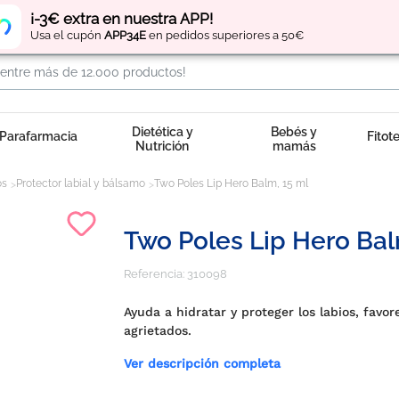
Regístrate
y obtén
puntos
por tus compras
¡-3€ extra en nuestra APP!
Usa el cupón
APP34E
en pedidos superiores a 50€
Dietética y
Bebés y
Parafarmacia
Fitot
Nutrición
mamás
os
Protector labial y bálsamo
Two Poles Lip Hero Balm, 15 ml
Two Poles Lip Hero Bal
Referencia:
310098
Ayuda a hidratar y proteger los labios, favor
agrietados.
Ver descripción completa