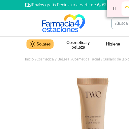
¡Envíos gratis Península a partir de 65€!
Cosmética y
Solares
Higiene
belleza
Inicio
Cosmética y Belleza
Cosmética Facial
Cuidado de labi