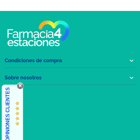

Condiciones de compra

Sobre nosotros
OPINIONES CLIENTES