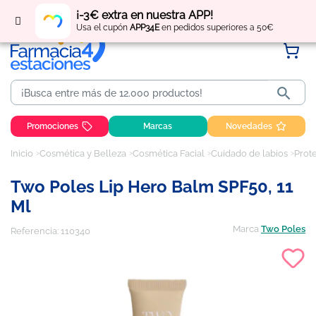
Regístrate
y obtén
puntos
por tus compras
¡-3€ extra en nuestra APP!
Usa el cupón
APP34E
en pedidos superiores a 50€

Promociones
Marcas
Novedades
Inicio
Cosmética y Belleza
Cosmética Facial
Cuidado de labios
Prote
Two Poles Lip Hero Balm SPF50, 11
Ml
Marca
Two Poles
Referencia:
110340