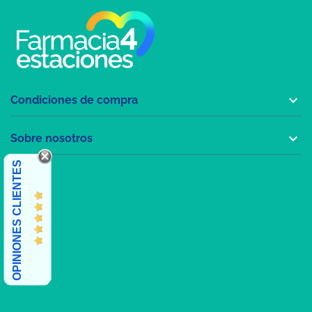

Condiciones de compra

Sobre nosotros
OPINIONES CLIENTES