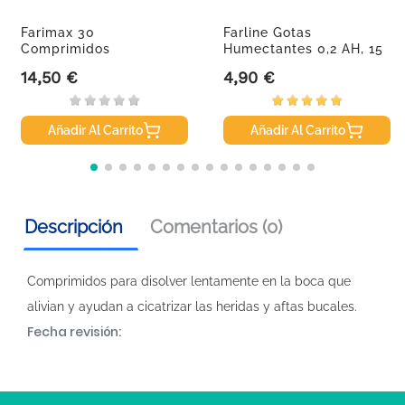
Farimax 30
Farline Gotas
Comprimidos
Humectantes 0,2 AH, 15
Analgésicos...
Ml
14,50 €
4,90 €
Precio
Precio
Añadir Al Carrito
Añadir Al Carrito
Descripción
Comentarios (0)
Comprimidos para disolver lentamente en la boca que
alivian y ayudan a cicatrizar las heridas y aftas bucales.
Fecha revisión: