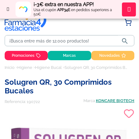
¡-3€ extra en nuestra APP!
Regístrate
y obtén
puntos
por tus compras
Usa el cupón
APP34E
en pedidos superiores a
50€

Promociones
Marcas
Novedades
Inicio
Higiene
Higiene Bucal
Solugren QR, 30 Comprimidos Bucales
Solugren QR, 30 Comprimidos
Bucales
Marca
KONCARE BIOTECH
Referencia:
190722