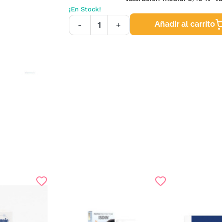
¡En Stock!
Añadir al carrito
-
+