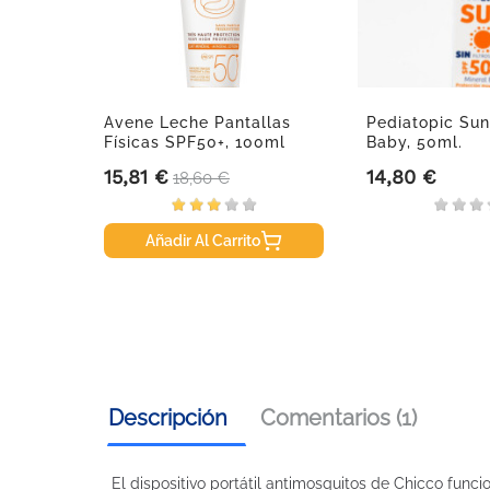
rfumada
Avene Leche Pantallas
Pediatopic Sun
nidad
Físicas SPF50+, 100ml
Baby, 50ml.
15,81 €
14,80 €
Precio
Precio base
Precio
18,60 €
Añadir Al Carrito
Descripción
Comentarios (1)
El dispositivo portátil antimosquitos de Chicco func