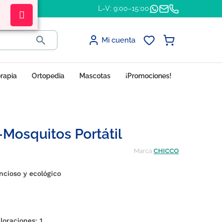
L–V: 9:00–15:00

Mi cuenta
erapia
Ortopedia
Mascotas
¡Promociones!
-Mosquitos Portátil
Marca
CHICCO
encioso y ecológico
valoraciones:
1