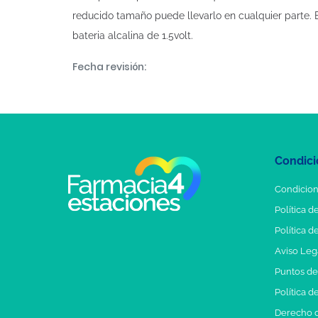
reducido tamaño puede llevarlo en cualquier parte. E
bateria alcalina de 1.5volt.
Fecha revisión:
Condici
Condicion
Política d
Política d
Aviso Leg
Puntos d
Política d
Derecho d