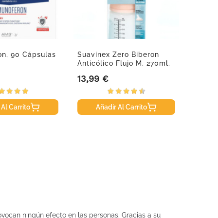
on, 90 Cápsulas
Suavinex Zero Biberon
Almiro
Anticólico Flujo M, 270ml.
Para L
13,99 €
26,95
Precio
Precio
 Al Carrito
Añadir Al Carrito
A
ovocan ningún efecto en las personas. Gracias a su