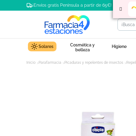
¡Envíos gratis Península a partir de 65€!
Cosmética y
Solares
Higiene
belleza
Inicio
Parafarmacia
Picaduras y repelentes de insectos
Repel