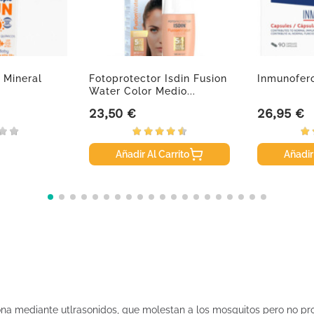
 Mineral
Fotoprotector Isdin Fusion
Inmunofer
Water Color Medio...
23,50 €
26,95 €
Precio
Precio
Añadir Al Carrito
Añadir
iona mediante utlrasonidos, que molestan a los mosquitos pero no pr