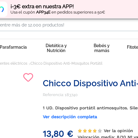
Regístrate
y obtén
puntos
por tus compras
¡-3€ extra en nuestra APP!
Usa el cupón
APP34E
en pedidos superiores a 50€
Dietética y
Bebés y
Parafarmacia
Fitot
Nutrición
mamás
entes eléctricos
Chicco Dispositivo Anti-Mosquitos Portátil
Chicco Dispositivo Anti
Referencia:
183740
1 UD. Dispositivo portátil antimosquitos. Sil
Ver descripción completa
Ver la opinión
13,80 €
Valoración media:
8
/10 Nº 