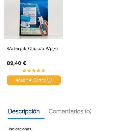
Waterpik Clásico Wp70
89,40 €
Precio
Añadir Al Carrito
Descripción
Comentarios (0)
Indicaciones