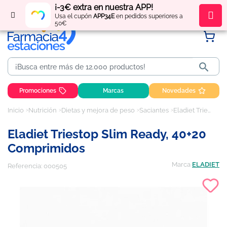
¡-3€ extra en nuestra APP!
Regístrate
y obtén
puntos
por tus compras
Usa el cupón
APP34E
en pedidos superiores a
50€

Promociones
Marcas
Novedades
Inicio
Nutrición
Dietas y mejora de peso
Saciantes
Eladiet Triestop Slim Ready, 40+20 comprimidos
Eladiet Triestop Slim Ready, 40+20
Comprimidos
Marca
ELADIET
Referencia:
000505