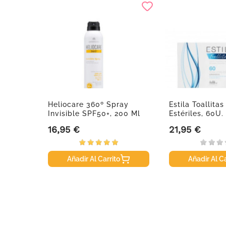
ect
Heliocare 360º Spray
Estila Toallita
Invisible SPF50+, 200 Ml
Estériles, 60U.
16,95 €
21,95 €
se
Precio
Precio
Añadir Al Carrito
Añadir Al Ca