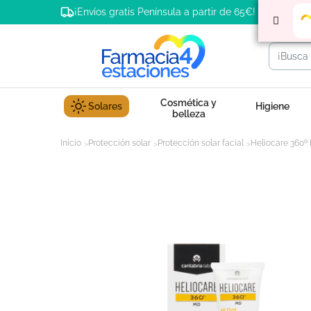
¡Envíos gratis Península a partir de 65€!
Cosmética y
Solares
Higiene
belleza
Inicio
Protección solar
Protección solar facial
Heliocare 360º