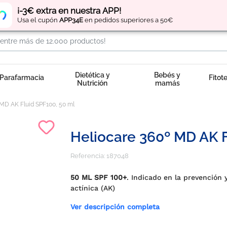
Regístrate
y obtén
puntos
por tus compras
¡-3€ extra en nuestra APP!
Usa el cupón
APP34E
en pedidos superiores a 50€
Dietética y
Bebés y
Parafarmacia
Fitot
Nutrición
mamás
 MD AK Fluid SPF100, 50 ml
Heliocare 360º MD AK F
Referencia:
187048
50 ML SPF 100+
. Indicado en la prevención 
actínica (AK)
Ver descripción completa