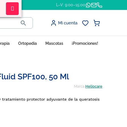
L–V: 9:00–15:00

Mi cuenta
erapia
Ortopedia
Mascotas
¡Promociones!
luid SPF100, 50 Ml
Marca
Heliocare
y tratamiento protector adyuvante de la queratosis