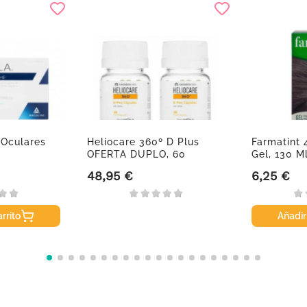
s Oculares
Heliocare 360º D Plus
Farmatint 
OFERTA DUPLO, 60
Gel, 130 M
Cápsulas
48,95 €
6,25 €
Precio
Precio
rrito
Añadir