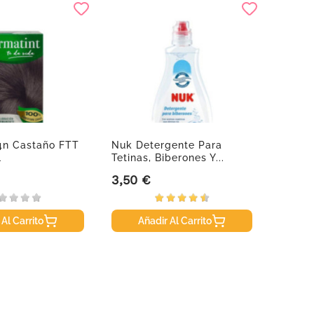
4n Castaño FTT
Nuk Detergente Para
Sebam
l
Tetinas, Biberones Y...
Corpor
3,50 €
11,50
Precio
Precio
 Al Carrito
Añadir Al Carrito
A