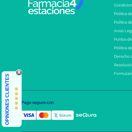
Condicion
Política d
Política d
Aviso Leg
Puntos d
Política d
Derecho d
Resolución
Formulari
OPINIONES CLIENTES
Pago seguro con