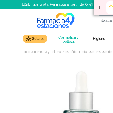
¡Envíos gratis Península a partir de 65€!
Cosmética y
Solares
Higiene
belleza
Inicio
Cosmética y Belleza
Cosmética Facial
Sérums
Sesder