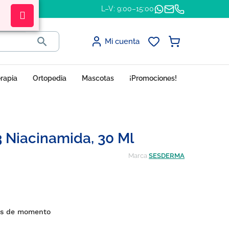
L–V: 9:00–15:00

Mi cuenta
erapia
Ortopedia
Mascotas
¡Promociones!
Niacinamida, 30 Ml
Marca
SESDERMA
es de momento