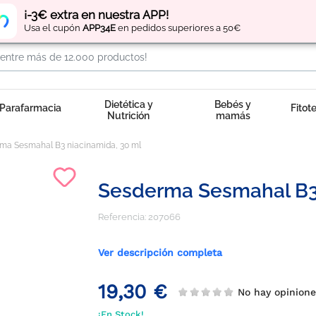
Regístrate
y obtén
puntos
por tus compras
¡-3€ extra en nuestra APP!
Usa el cupón
APP34E
en pedidos superiores a 50€
Dietética y
Bebés y
Parafarmacia
Fitot
Nutrición
mamás
ma Sesmahal B3 niacinamida, 30 ml
Sesderma Sesmahal B3 
Referencia:
207066
Ver descripción completa
19,30 €
No hay opinion
¡En Stock!