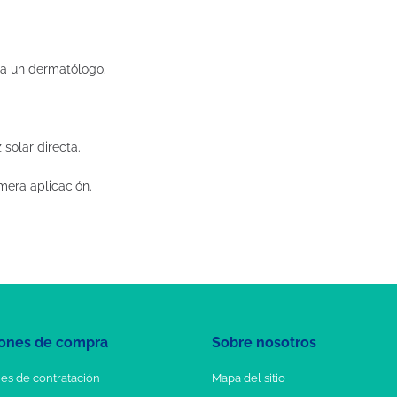
r a un dermatólogo.
 solar directa.
mera aplicación.
ones de compra
Sobre nosotros
es de contratación
Mapa del sitio