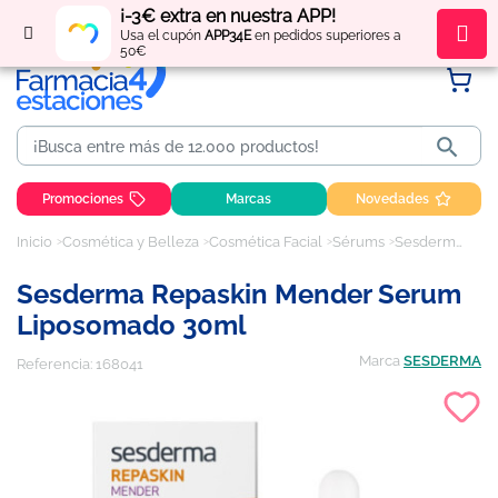
¡-3€ extra en nuestra APP!
Regístrate
y obtén
puntos
por tus compras
Usa el cupón
APP34E
en pedidos superiores a
50€

Promociones
Marcas
Novedades
Inicio
Cosmética y Belleza
Cosmética Facial
Sérums
Sesderma Repaskin Mender Serum Liposomado 30ml
Sesderma Repaskin Mender Serum
Liposomado 30ml
Marca
SESDERMA
Referencia:
168041