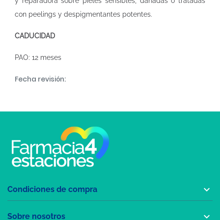
y reparadora sobre pieles sensibles, dañadas o tratadas
con peelings y despigmentantes potentes.
CADUCIDAD
PAO: 12 meses
Fecha revisión:

Condiciones de compra

Sobre nosotros