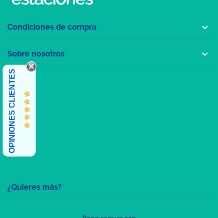

Condiciones de compra

Sobre nosotros
OPINIONES CLIENTES
¿Quieres más?