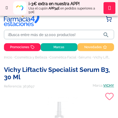
¡-3€ extra en nuestra APP!
Regístrate
y obtén
puntos
por tus compras
Usa el cupón
APP34E
en pedidos superiores a
50€

Promociones
Marcas
Novedades
Inicio
Cosmética y Belleza
Cosmética Facial
Sérums
Vichy Liftactiv specialist serum B3, 30 ml
Vichy Liftactiv Specialist Serum B3,
30 Ml
Marca
VICHY
Referencia:
363697