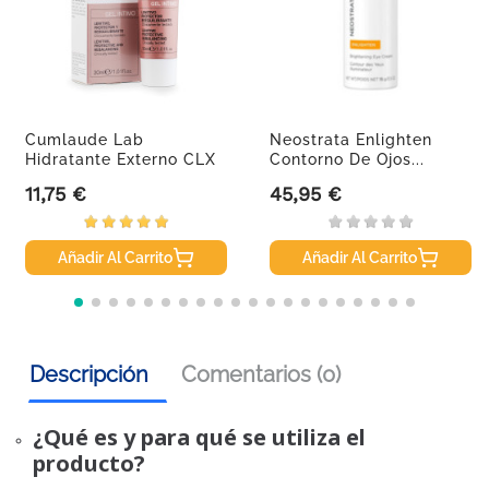
Cumlaude Lab
Neostrata Enlighten
Hidratante Externo CLX
Contorno De Ojos...
Gel, 30 Ml
11,75 €
45,95 €
Precio
Precio
Añadir Al Carrito
Añadir Al Carrito
Descripción
Comentarios (0)
¿Qué es y para qué se utiliza el
producto?